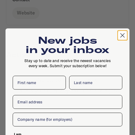
Website
New jobs
in your inbox
Active jobs
Stay up to date and receive the newest vacancies
every week. Submit your subscription below!
First name
Last name
No active jobs right now
Is this your company profile?
Place a job
Email
Company
I am...