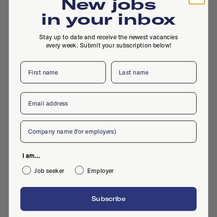
New jobs
Binckhorstlaan 36 (M0.17), 2516 BE, Den
in your inbox
Haag
Stay up to date and receive the newest vacancies
every week. Submit your subscription below!
First name
Last name
Active jobs
Email
No active jobs right now
Company
Is this your company profile?
Place a job
I am...
Job seeker
Employer
Subscribe