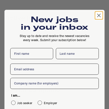
Active jobs
New jobs
in your inbox
Stay up to date and receive the newest vacancies
No active jobs right now
every week. Submit your subscription below!
Is this your company profile?
Place a job
First name
Last name
Email
Company
Similar companies
I am...
Job seeker
Employer
No similar companies yet