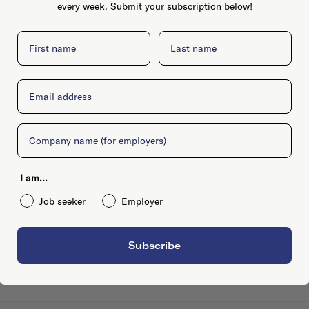
every week. Submit your subscription below!
First name
Last name
Email
Company
I am...
Job seeker
Employer
Subscribe