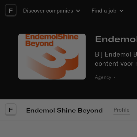
F
Discover companies
Find a job
Endemol
Bij Endemol 
content voor 
Agency
·
F
Profile
Endemol Shine Beyond