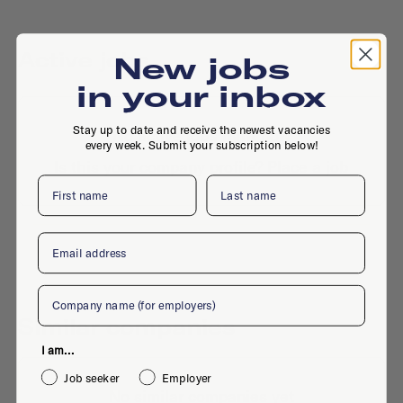
Active jobs
New jobs
in your inbox
Stay up to date and receive the newest vacancies
No active jobs right now
every week. Submit your subscription below!
Is this your company profile?
Place a job
First name
Last name
Email
Company
Similar companies
I am...
Job seeker
Employer
No similar companies yet