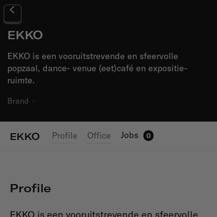
EKKO
EKKO is een vooruitstrevende en sfeervolle
popzaal, dance- venue (eet)café en expositie-
ruimte.
Brand
·
Jobs
Profile
Office
EKKO
0
Profile
EKKO is een vooruitstrevende en sfeervolle