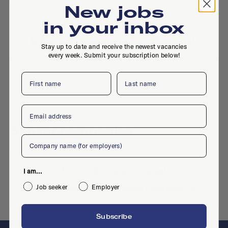
New jobs
No active jobs right now
in your inbox
Is this your company profile?
Place a job
Stay up to date and receive the newest vacancies
every week. Submit your subscription below!
First name
Last name
Email
Similar companies
Company
No similar companies yet
I am...
Want to add your company?
Contact us
Job seeker
Employer
Subscribe