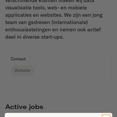
verschillende klanten maken wij data
visualisatie tools, web- en mobiele
applicaties en websites. We zijn een jong
team van gedreven (internationale)
enthousiastelingen en nemen ook actief
deel in diverse start-ups.
Contact
Website
Active jobs