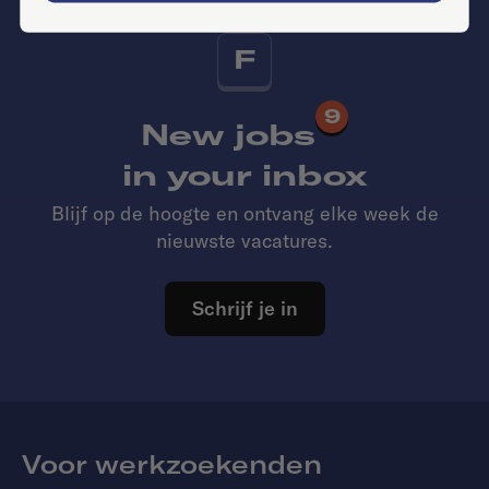
F
9
New jobs
in your inbox
Blijf op de hoogte en ontvang elke week de
nieuwste vacatures.
Schrijf je in
Voor werkzoekenden