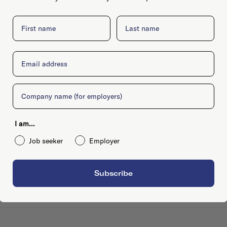
First name
Last name
Email
Company
I am...
Job seeker
Employer
Subscribe