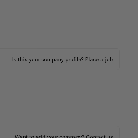
Is this your company profile?
Place a job
Want to add your company?
Contact us