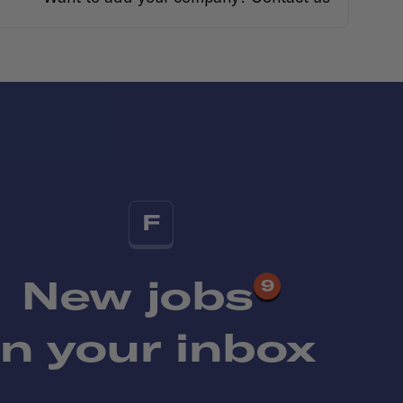
F
New jobs
9
in your inbox