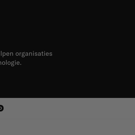
elpen organisaties
nologie.
0