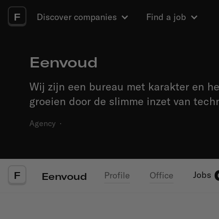
F
Discover companies
Find a job
Eenvoud
Wij zijn een bureau met karakter en h
groeien door de slimme inzet van tech
Agency
·
F
Jobs
Profile
Office
Eenvoud