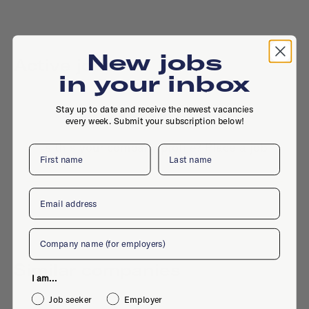
New jobs
Active jobs
in your inbox
Stay up to date and receive the newest vacancies
every week. Submit your subscription below!
No active jobs right now
Is this your company profile?
Place a job
First name
Last name
Email
Company
Similar companies
I am...
Job seeker
Employer