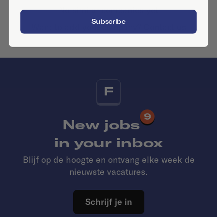
No similar companies yet
Subscribe
Want to add your company?
Contact us
F
9
New jobs
in your inbox
Blijf op de hoogte en ontvang elke week de
nieuwste vacatures.
Schrijf je in