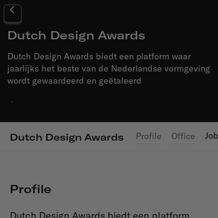
Dutch Design Awards
Dutch Design Awards biedt een platform waar
jaarlijks het beste van de Nederlandse vormgeving
wordt gewaardeerd en geëtaleerd
·
Jo
Profile
Office
Dutch Design Awards
Profile
Dutch Design Awards biedt een platform