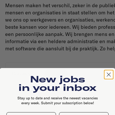
Mensen maken het verschil, zeker in de publie
mensen en organisaties in staat stellen om het b
we ons op werkgevers en organisaties, werken
beste kansen voor iedereen. Wij bieden profe
een persoonlijke aanpak. Wij brengen mens en w
informatie via een heldere administratie en
met software die aansluit bij de praktijk. Zo he
Contact
Website
New jobs
in your inbox
Stay up to date and receive the newest vacancies
every week. Submit your subscription below!
First name
Last name