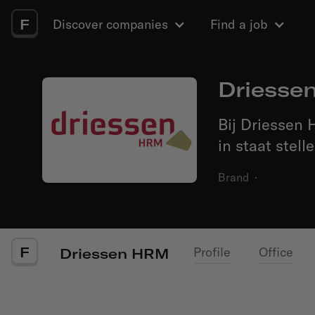
F
Discover companies
Find a job
Driesse
Bij Driessen
in staat stell
Brand
·
F
Profile
Office
Driessen HRM