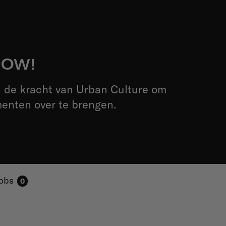
OOW!
n de kracht van Urban Culture om
ten over te brengen.
obs
0