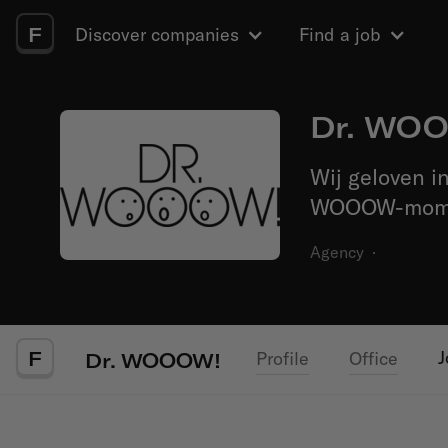
F
Discover companies
Find a job
Dr. WO
Wij geloven i
WOOOW-momen
Agency
·
F
J
Profile
Office
Dr. WOOOW!