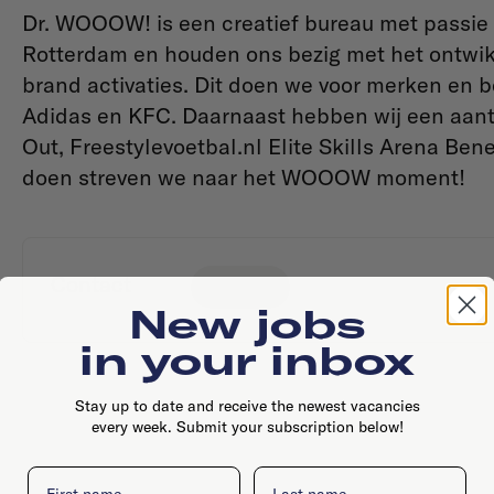
Dr. WOOOW! is een creatief bureau met passie v
Rotterdam en houden ons bezig met het ontwi
brand activaties. Dit doen we voor merken en 
Adidas en KFC. Daarnaast hebben wij een aa
Out, Freestylevoetbal.nl Elite Skills Arena Ben
doen streven we naar het WOOOW moment!
Contact
Website
New jobs
in your inbox
Stay up to date and receive the newest vacancies
every week. Submit your subscription below!
First name
Last name