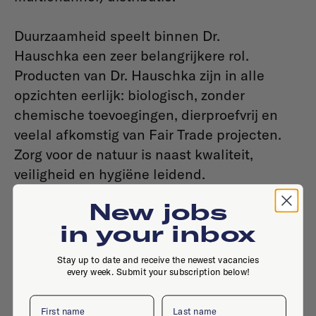
Duurzaamheid speelt binnen Dr.
Hauschka een zeer belangrijkere rol.
Producten van Dr. Hauschka zijn in alle
opzichten eerlijk: biologisch, zonder
chemische toevoegingen, dierproefvrij en
veelal afkomstig van Fair Trade projecten.
Zorg voor de natuur is naast kwaliteit,
veiligheid en hygiëne leidend.
New jobs
in your inbox
Contact
Stay up to date and receive the newest vacancies
Website
every week. Submit your subscription below!
First name
Last name