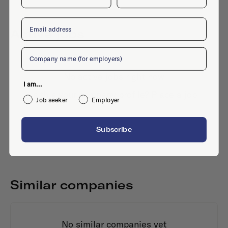
Email
Active jobs
Company
No active jobs right now
I am...
Is this your company profile?
Place a job
Job seeker
Employer
Subscribe
Similar companies
No similar companies yet