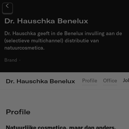
Dr. Hauschka Benelux
Dr. Hauschka geeft in de Benelux invulling aan de
(selectieve multichannel) distributie van
natuurcosmetica.
Brand
·
Jo
Profile
Office
Dr. Hauschka Benelux
Profile
Natuurlijke cosmetica, maar dan anders.