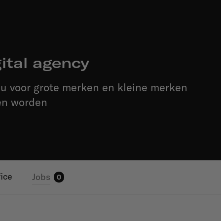
ital agency
au voor grote merken en kleine merken
len worden
fice
Jobs
0