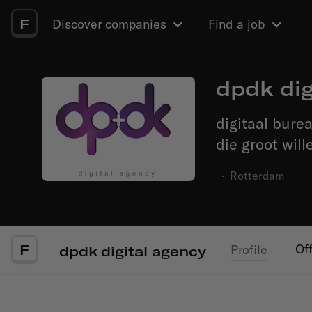
F
Discover companies
Find a job
dpdk dig
digitaal bure
die groot wil
·
Rotterdam
F
Of
Profile
dpdk digital agency