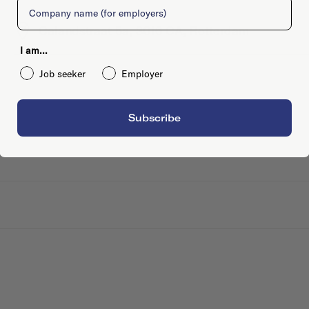
Company
Calandstraat 5a, 3016 CA, Rotterdam
I am...
Job seeker
Employer
Subscribe