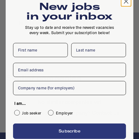
New jobs
No active jobs right now
in your inbox
Is this your company profile?
Place a job
Stay up to date and receive the newest vacancies
every week. Submit your subscription below!
First name
Last name
Email
Similar companies
Company
No similar companies yet
I am...
Want to add your company?
Contact us
Job seeker
Employer
Subscribe