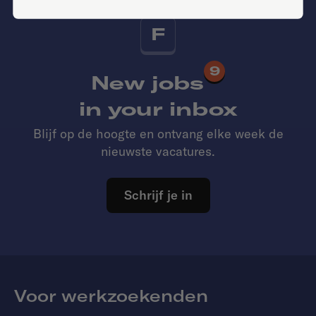
F
9
New jobs
in your inbox
Blijf op de hoogte en ontvang elke week de
nieuwste vacatures.
Schrijf je in
Voor werkzoekenden