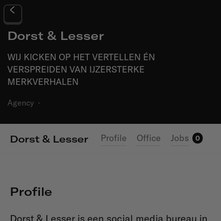
Dorst & Lesser
WIJ KICKEN OP HET VERTELLEN ÉN
VERSPREIDEN VAN IJZERSTERKE
MERKVERHALEN
Agency
·
Profile
Office
Jobs
Dorst & Lesser
0
Profile
Dorst & Lesser is een social media bureau in