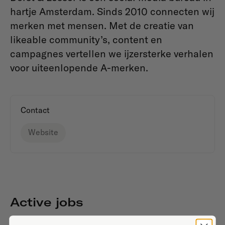
hartje Amsterdam. Sinds 2010 connecten wij
merken met mensen. Met de creatie van
likeable community’s, content en
campagnes vertellen we ijzersterke verhalen
voor uiteenlopende A-merken.
Contact
Website
Active jobs