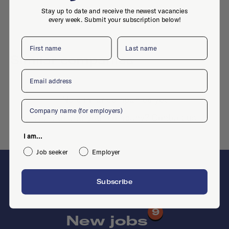
Stay up to date and receive the newest vacancies
every week. Submit your subscription below!
First name
Last name
Similar companies
Email
No similar companies yet
Company
Want to add your company?
Contact us
I am...
Job seeker
Employer
F
Subscribe
9
New jobs