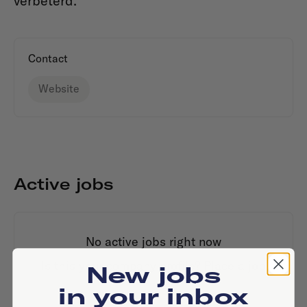
verbeterd.
Contact
Website
Active jobs
No active jobs right now
Is this your company profile?
Place a job
New jobs
in your inbox