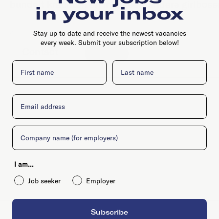
bundelt krachten en inspireert andere girlbos
in your inbox
Stay up to date and receive the newest vacancies
every week. Submit your subscription below!
Contact
Website
First name
Last name
Email
Company
I am...
Job seeker
Employer
Subscribe