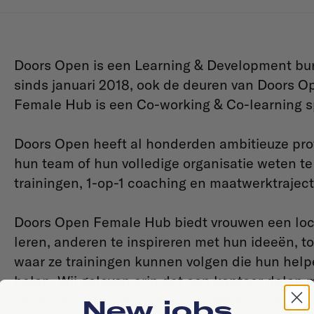
Doors Open is een Learning & Development bur
sinds januari 2018, ook de deuren van Doors
Female Hub is een Co-working & Co-learning s
Doors Open heeft al
honderden ambitieuze prof
hun team of hun volledige organisatie weten t
trainingen, 1-op-1 coaching en maatwerktrajec
Doors Open Female Hub biedt vrouwen een loca
leren, anderen te inspireren met hun ideeën, t
waar ze trainingen kunnen volgen die hun helpen
halen. Wij geloven erin dat een kantoor delen 
ondernemers zorgt voor een ongekende motivatie
New jobs