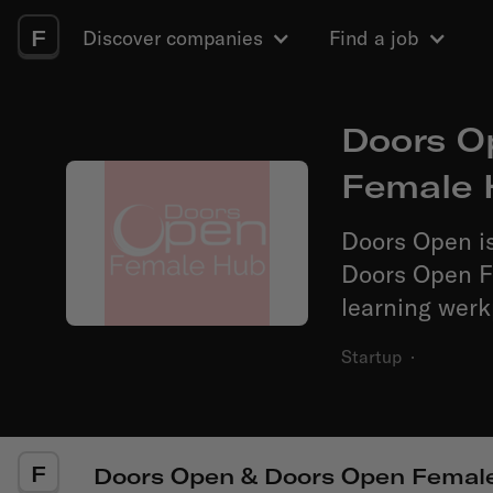
F
Discover companies
Find a job
Doors O
Female 
Doors Open is
Doors Open F
learning werk
Startup
·
F
Doors Open & Doors Open Femal