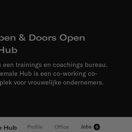
pen & Doors Open
Hub
 een trainings en coachings bureau.
emale Hub is een co-working co-
plek voor vrouwelijke ondernemers.
Jobs
Profile
Office
e Hub
0