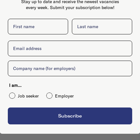
Stay up to date and receive the newest vacancies
every week. Submit your subscription below!
First name
Last name
Email
Company
I am...
Job seeker
Employer
Subscribe