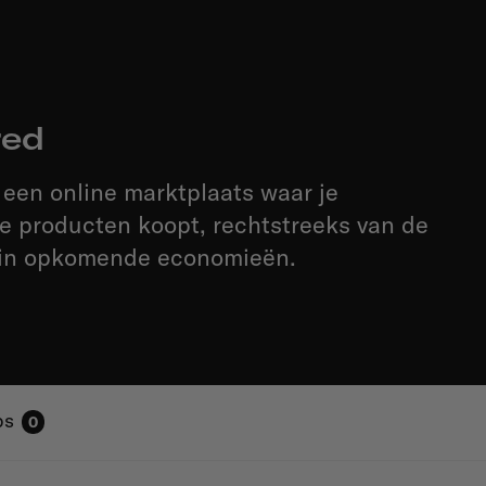
red
 een online marktplaats waar je
 producten koopt, rechtstreeks van de
in opkomende economieën.
bs
0