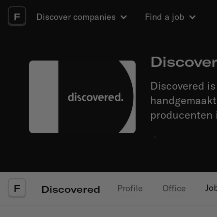
F
Discover companies
Find a job
Discove
Discovered is
handgemaakte
producenten 
·
F
Jo
Profile
Office
Discovered