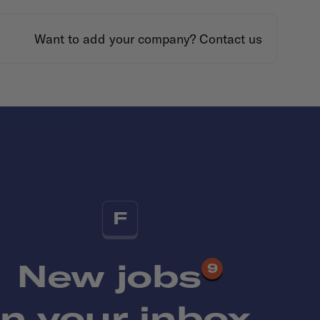
Want to add your company?
Contact us
F
New jobs
9
in your inbox