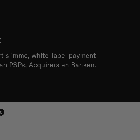
x
t slimme, white-label payment
aan PSPs, Acquirers en Banken.
0