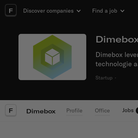
F
Discover companies
Find a job
Dimebo
Dimebox lever
technologie 
Startup
·
F
Jobs
Profile
Office
Dimebox