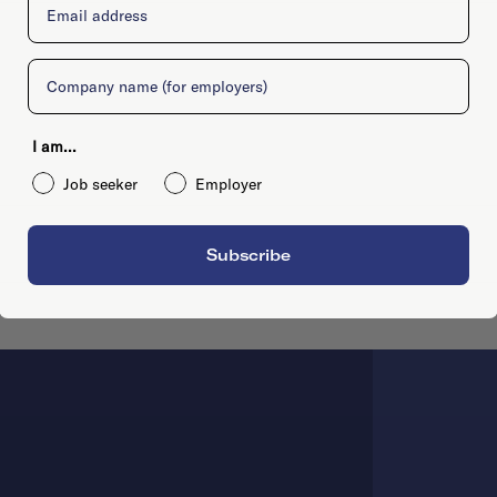
Company
I am...
Job seeker
Employer
Subscribe