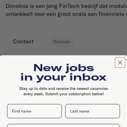
Dimebox is een jong FinTech bedrijf dat modul
ontwikkelt voor een groot scala aan financiele
Contact
Website
New jobs
in your inbox
Stay up to date and receive the newest vacancies
every week. Submit your subscription below!
First name
Last name
Email