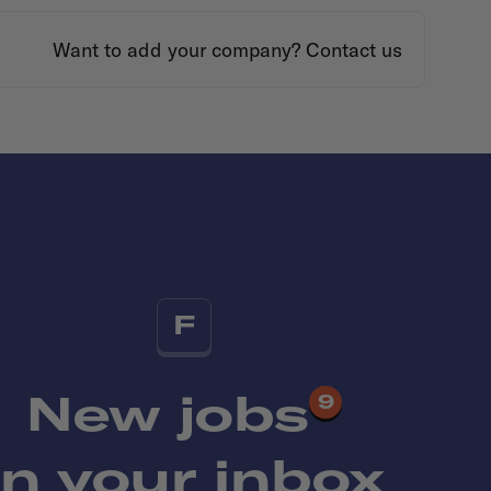
Want to add your company?
Contact us
F
New jobs
9
in your inbox