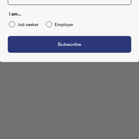
I am...
Job seeker
Employer
Subscribe