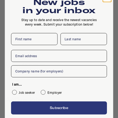
New jobs
in your inbox
Stay up to date and receive the newest vacancies
every week. Submit your subscription below!
First name
Last name
Email
-, , Amsterdam
Company
I am...
Job seeker
Employer
Active jobs
Subscribe