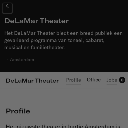
DeLaMar Theater
Het DeLaMar Theater biedt een breed publiek een
gevarieerd programma van toneel, cabaret,
musical en familietheater.
·
Amsterdam
Office
Profile
Jobs
DeLaMar Theater
0
Profile
Het nieuwste theater in hartje Amsterdam is