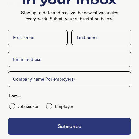
Beursplein 37, 3011 AA, Rotterdam
Stay up to date and receive the newest vacancies
every week. Submit your subscription below!
First name
Last name
Email
Company
I am...
Job seeker
Employer
Subscribe