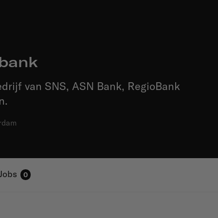
sbank
drijf van SNS, ASN Bank, RegioBank
n.
rdam
Jobs
0