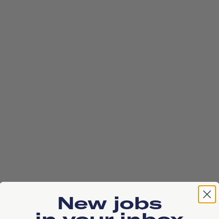
New jobs
in your inbox