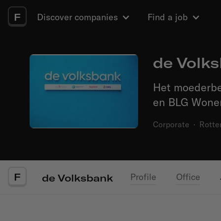
F
Discover companies
Find a job
de Volk
Het moederbe
en BLG Wone
Corporate
·
Rotte
F
Profile
Office
de Volksbank