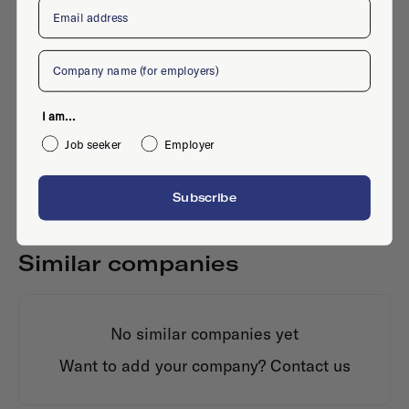
Email
Company
No active jobs right now
Is this your company profile?
Place a job
I am...
Job seeker
Employer
Subscribe
Similar companies
No similar companies yet
Want to add your company?
Contact us