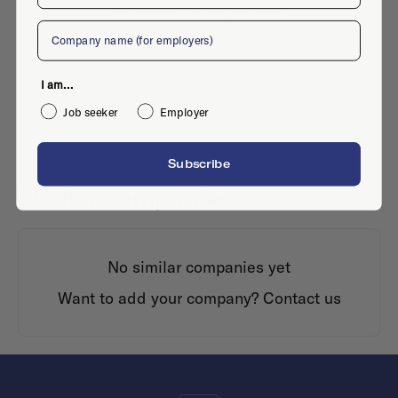
No active jobs right now
Company
Is this your company profile?
Place a job
I am...
Job seeker
Employer
Subscribe
Similar companies
No similar companies yet
Want to add your company?
Contact us