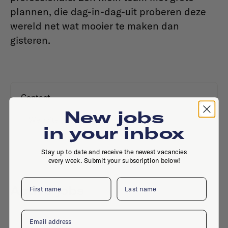
plannen, die dag-in-dag-uit proberen deze
wereld net wat mooier te maken dan
gisteren.
Contact
New jobs
Website
in your inbox
Stay up to date and receive the newest vacancies
every week. Submit your subscription below!
First name
Last name
Active jobs
Email