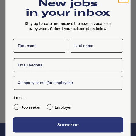
New jobs
No active jobs right now
in your inbox
Is this your company profile?
Place a job
Stay up to date and receive the newest vacancies
every week. Submit your subscription below!
First name
Last name
Email
Similar companies
Company
No similar companies yet
I am...
Want to add your company?
Contact us
Job seeker
Employer
Subscribe