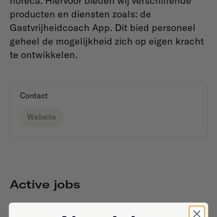
horeca. Hiervoor bieden wij verschillende
producten en diensten zoals: de
Gastvrijheidcoach App. Dit bied personeel
geheel de mogelijkheid zich op eigen kracht
te ontwikkelen.
Contact
Website
Active jobs