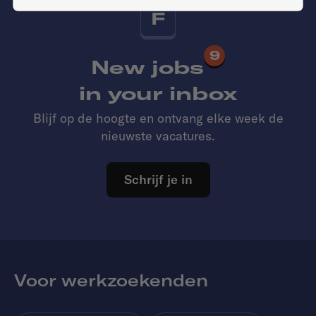
F
9
New jobs
in your inbox
Blijf op de hoogte en ontvang elke week de
nieuwste vacatures.
Schrijf je in
Voor werkzoekenden