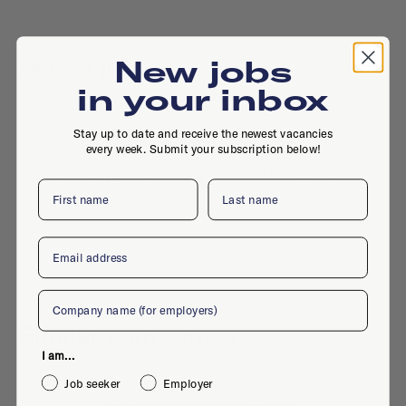
Active jobs
New jobs
in your inbox
Stay up to date and receive the newest vacancies
No active jobs right now
every week. Submit your subscription below!
Is this your company profile?
Place a job
First name
Last name
Email
Company
Similar companies
I am...
Job seeker
Employer
No similar companies yet