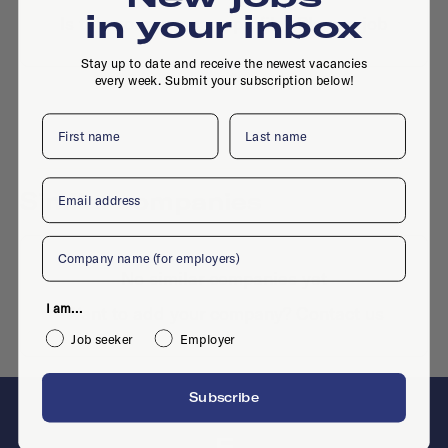
in your inbox
Is this your company profile?
Place a job
Stay up to date and receive the newest vacancies
every week. Submit your subscription below!
First name
Last name
Email
Similar companies
Company
No similar companies yet
I am...
Want to add your company?
Contact us
Job seeker
Employer
Subscribe
F