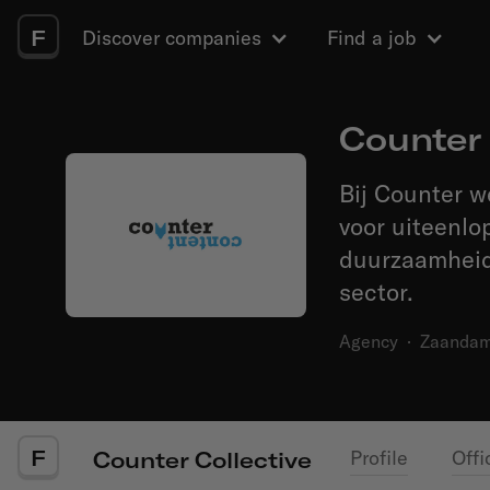
F
Discover companies
Find a job
Counter 
Bij Counter w
voor uiteenlo
duurzaamheid 
sector.
Agency
·
Zaanda
F
Profile
Offi
Counter Collective