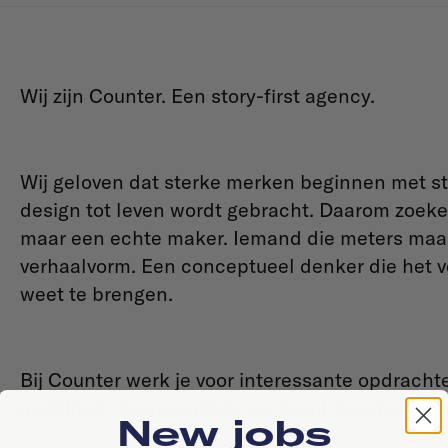
Wij zijn Counter. Een story-first agency.
Wij geloven dat sterke merken beginnen met st
design tot leven wordt gebracht. Daarom zoeken
maar een echte maker. Iemand die meters maakt
verhaalvorm. Een conceptueel denker die het v
weet te brengen.
Bij Counter werk je voor interessante opdrach
mobiliteit, duurzaamheid en (semi-)overheid, da
New jobs