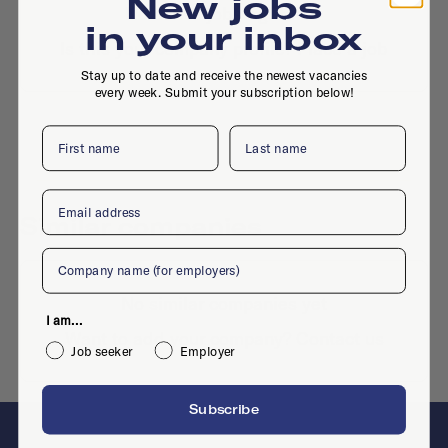
New jobs
No active jobs right now
in your inbox
Is this your company profile?
Place a job
Stay up to date and receive the newest vacancies
every week. Submit your subscription below!
First name
Last name
Email
Similar companies
Company
No similar companies yet
I am...
Want to add your company?
Contact us
Job seeker
Employer
Subscribe