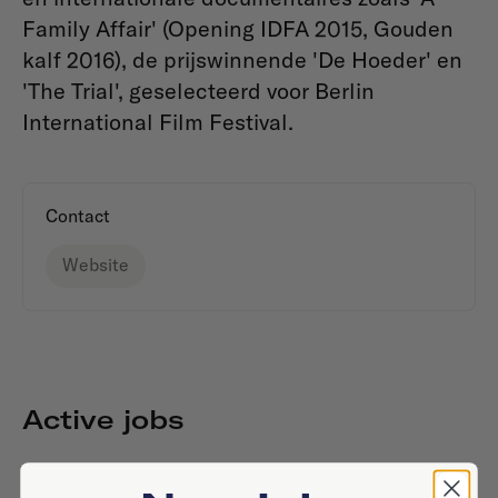
Family Affair' (Opening IDFA 2015, Gouden
kalf 2016), de prijswinnende 'De Hoeder' en
'The Trial', geselecteerd voor Berlin
International Film Festival.
Contact
Website
Active jobs