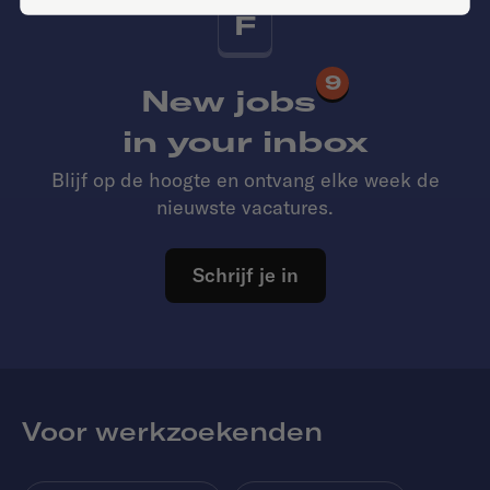
F
9
New jobs
in your inbox
Blijf op de hoogte en ontvang elke week de
nieuwste vacatures.
Schrijf je in
Voor werkzoekenden