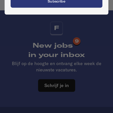
Subscribe
F
9
New jobs
in your inbox
Blijf op de hoogte en ontvang elke week de
nieuwste vacatures.
Schrijf je in