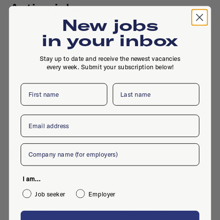
Active jobs
New jobs
in your inbox
No active jobs right now
Stay up to date and receive the newest vacancies
Is this your company profile?
Place a job
every week. Submit your subscription below!
First name
Last name
Email
Company
Similar companies
I am...
No similar companies yet
Job seeker
Employer
Want to add your company?
Contact us