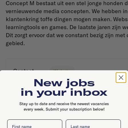
Concept M bestaat uit een stel jonge honden die
vernieuwende media concepten. We hebben in 
klantenkring toffe dingen mogen maken. Websit
learningtools en games. De laatste jaren zijn w
Dit zorgt ervoor dat we constant bezig zijn me
gebied.
Contact
Website
New jobs
in your inbox
Stay up to date and receive the newest vacancies
every week. Submit your subscription below!
First name
Last name