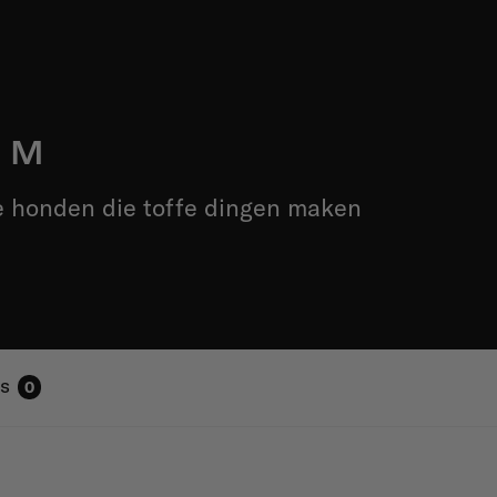
t M
e honden die toffe dingen maken
s
0