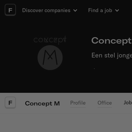
F
Discover companies
Find a job
Concep
Een stel jong
·
F
Job
Profile
Office
Concept M