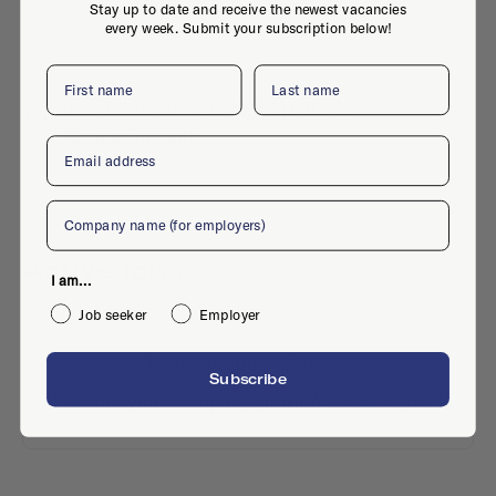
Stay up to date and receive the newest vacancies
every week. Submit your subscription below!
First name
Last name
Van Tuldenstraat 7-9, 5211 TG, 's-
Hertogenbosch
Email
Company
Active jobs
I am...
Job seeker
Employer
No active jobs right now
Subscribe
Is this your company profile?
Place a job