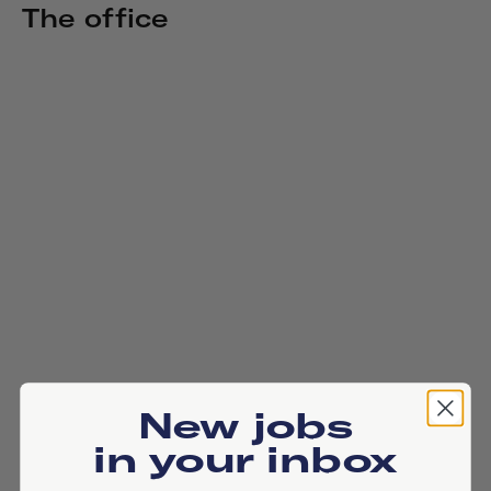
The office
New jobs
in your inbox