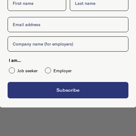
Email
Company
I am...
Job seeker
Employer
Prins Bernhardstraat 14, 5211 HE, Den Bosch
Subscribe