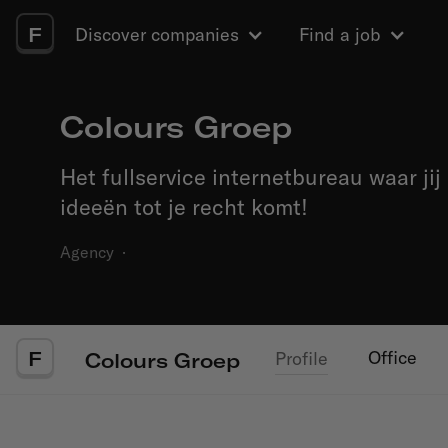
F
Discover companies
Find a job
Colours Groep
Het fullservice internetbureau waar jij
ideeën tot je recht komt!
Agency
·
F
Office
Profile
Colours Groep