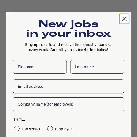
Active jobs
New jobs
in your inbox
Stay up to date and receive the newest vacancies
No active jobs right now
every week. Submit your subscription below!
Is this your company profile?
Place a job
First name
Last name
Email
Company
Similar companies
I am...
Job seeker
Employer
No similar companies yet