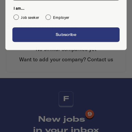
I am...
Job seeker
Employer
Similar companies
Subscribe
No similar companies yet
Want to add your company?
Contact us
F
9
New jobs
in your inbox