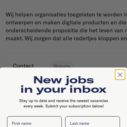
Wij helpen organisaties toegelaten te worden 
ontwerpen en maken digitale producten en dien
onderscheidende propositie die het leven va
maakt. Wij zorgen dat alle radertjes kloppen 
Contact
Website
New jobs
in your inbox
Stay up to date and receive the newest vacancies
every week. Submit your subscription below!
First name
Last name