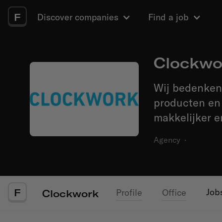
F
Discover companies
Find a job
Clockwo
Wij bedenken
producten en
makkelijker 
Agency
·
F
Job
Profile
Office
Clockwork