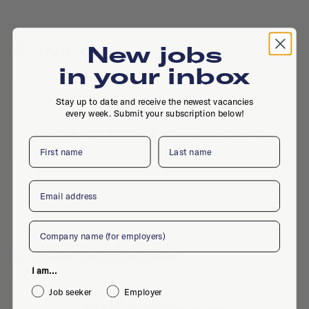
Active jobs
New jobs
in your inbox
Stay up to date and receive the newest vacancies
No active jobs right now
every week. Submit your subscription below!
Is this your company profile?
Place a job
First name
Last name
Email
Company
Similar companies
I am...
Job seeker
Employer
No similar companies yet