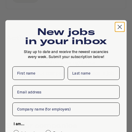
New jobs
Active jobs
in your inbox
Stay up to date and receive the newest vacancies
every week. Submit your subscription below!
No active jobs right now
First name
Last name
Is this your company profile?
Place a job
Email
Company
Similar companies
I am...