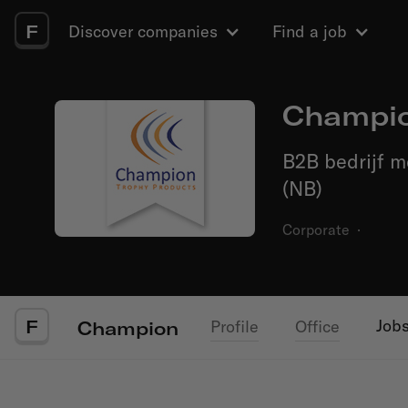
F
Discover companies
Find a job
Champi
B2B bedrijf m
(NB)
Corporate
·
F
Job
Profile
Office
Champion