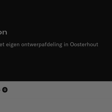
on
et eigen ontwerpafdeling in Oosterhout
s
0