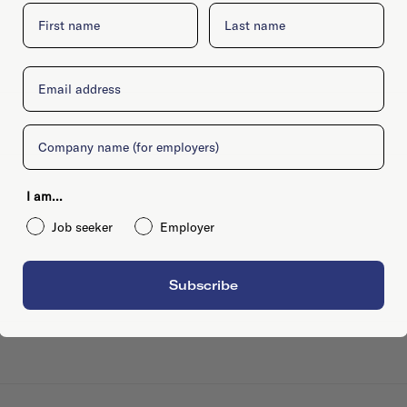
First name
Last name
Email
Company
I am...
Job seeker
Employer
Subscribe