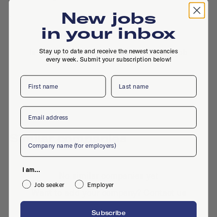
New jobs
in your inbox
No active jobs right now
Is this your company profile?
Place a job
Stay up to date and receive the newest vacancies
every week. Submit your subscription below!
First name
Last name
Email
Similar companies
Company
I am...
No similar companies yet
Job seeker
Employer
Want to add your company?
Contact us
Subscribe