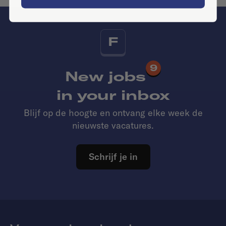
F
9
New jobs
in your inbox
Blijf op de hoogte en ontvang elke week de
nieuwste vacatures.
Schrijf je in