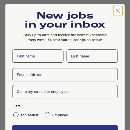
New jobs
in your inbox
Stay up to date and receive the newest vacancies
every week. Submit your subscription below!
First name
Last name
Email
Company
Johan van Hasseltweg 39-O, 1021 KN,
Amsterdam
I am...
Job seeker
Employer