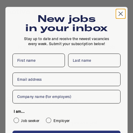
Active jobs
New jobs
in your inbox
No active jobs right now
Stay up to date and receive the newest vacancies
every week. Submit your subscription below!
Is this your company profile?
Place a job
First name
Last name
Email
Company
Similar companies
I am...
Job seeker
Employer
No similar companies yet
Want to add your company?
Contact us