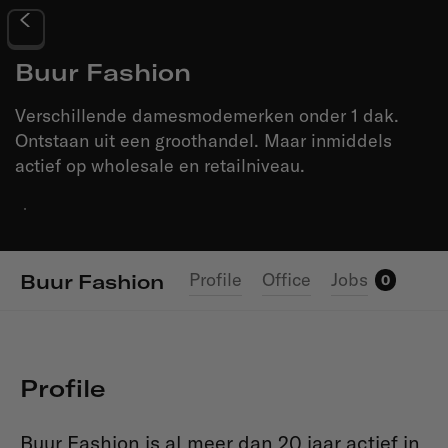
Buur Fashion
Verschillende damesmodemerken onder 1 dak.
Ontstaan uit een groothandel. Maar inmiddels
actief op wholesale en retailniveau.
·
Profile
Office
Jobs
Buur Fashion
0
Profile
Buur Fashion is al meer dan 20 jaar actief in