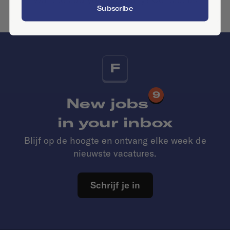
Subscribe
F
9
New jobs
in your inbox
Blijf op de hoogte en ontvang elke week de
nieuwste vacatures.
Schrijf je in