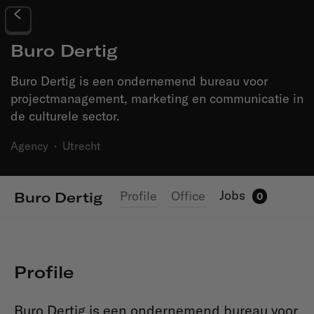
Buro Dertig
Buro Dertig is een ondernemend bureau voor
projectmanagement, marketing en communicatie in
de culturele sector.
Agency
·
Utrecht
Jobs
Profile
Office
Buro Dertig
0
Profile
Buro Dertig is een ondernemend bureau voor