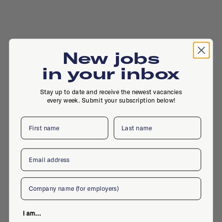
New jobs
in your inbox
Stay up to date and receive the newest vacancies
every week. Submit your subscription below!
Hooghiemstraplein 54, 3514 AX, Utrecht
First name
Last name
Email
Company
Active jobs
I am...