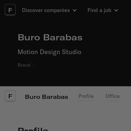
F
Discover companies
Find a job
Buro Barabas
Motion Design Studio
Brand
·
F
Profile
Office
Buro Barabas
Profile