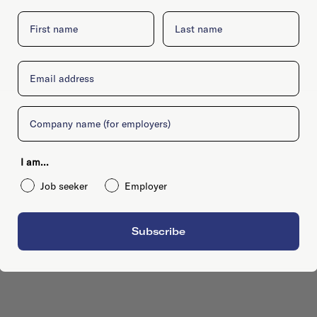
First name
Last name
Email
Company
I am...
Job seeker
Employer
Subscribe