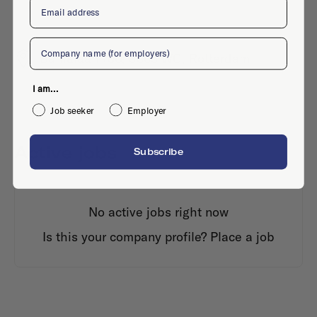
Email
Company
Bahialaan 100, 3065 WC, Rotterdam
I am...
Job seeker
Employer
Active jobs
Subscribe
No active jobs right now
Is this your company profile?
Place a job