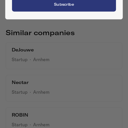
Subscribe
Similar companies
DeJouwe
Startup
·
Arnhem
Nectar
Startup
·
Arnhem
ROBIN
Startup
·
Arnhem