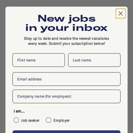
New jobs
in your inbox
Stay up to date and receive the newest vacancies
Hommelseweg 257, 6821 LH, Arnhem
every week. Submit your subscription below!
First name
Last name
Email
Active jobs
Company
No active jobs right now
I am...
Is this your company profile?
Place a job
Job seeker
Employer