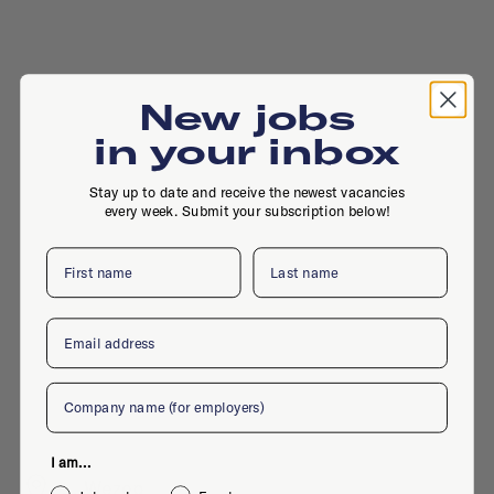
New jobs
in your inbox
Stay up to date and receive the newest vacancies
every week. Submit your subscription below!
First name
Last name
Email
Company
I am...
, , Wezep