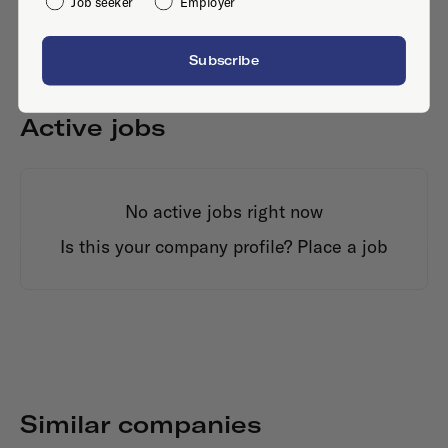
Job seeker
Employer
Subscribe
Active jobs
No active jobs right now
Is this your company profile?
Place a job
Similar companies