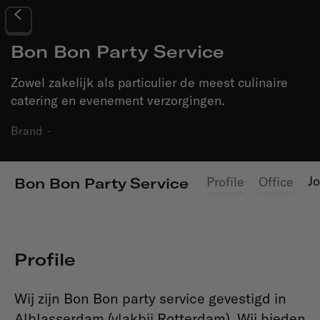
Bon Bon Party Service
Zowel zakelijk als particulier de meest culinaire
catering en evenement verzorgingen.
Brand
·
J
Profile
Office
Bon Bon Party Service
Profile
Wij zijn Bon Bon party service gevestigd in
Alblasserdam (vlakbij Rotterdam). Wij bieden