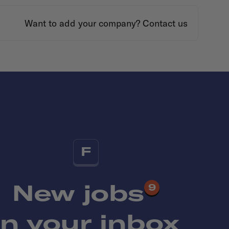
Want to add your company?
Contact us
F
New jobs
9
in your inbox