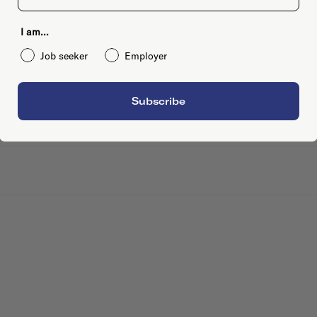
I am...
Job seeker
Employer
Subscribe