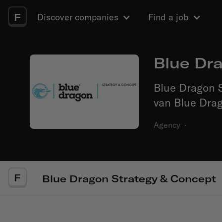
F
Discover companies
Find a job
Blue Dr
Blue Dragon S
van Blue Dra
Agency
·
F
Blue Dragon Strategy & Concept