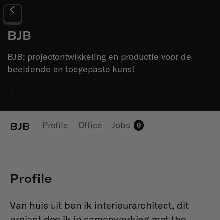
BJB
BJB; projectontwikkeling en productie voor de
beeldende en toegepaste kunst
·
Profile
Office
Jobs
BJB
0
Profile
Van huis uit ben ik interieurarchitect, dit
project doe ik in samenwerking met the