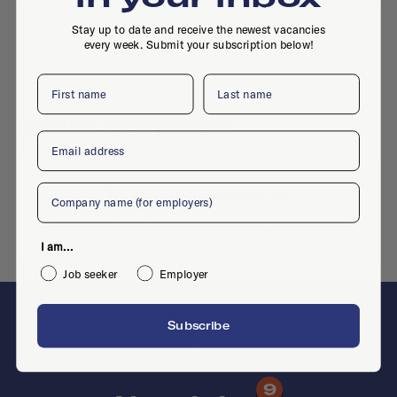
Stay up to date and receive the newest vacancies
every week. Submit your subscription below!
First name
Last name
Similar companies
Email
Company
No similar companies yet
Want to add your company?
Contact us
I am...
Job seeker
Employer
Subscribe
F
9