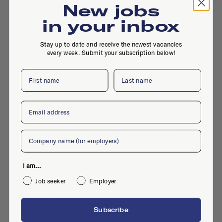
New jobs
in your inbox
Stay up to date and receive the newest vacancies
every week. Submit your subscription below!
First name
Last name
Email
Company
Herenweg 55, 2105 MC, Heemstede
I am...
Job seeker
Employer
Active jobs
Subscribe