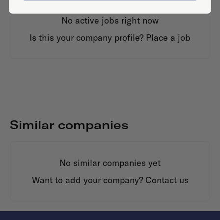
No active jobs right now
Is this your company profile?
Place a job
Similar companies
No similar companies yet
Want to add your company?
Contact us