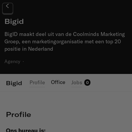
Bigid
BigID maakt deel uit van de Coolminds Marketing
Groep, een marketingorganisatie met een top 20
positie in Nederland
Agency
·
Office
Profile
Jobs
Bigid
0
Profile
Ons bureau is: