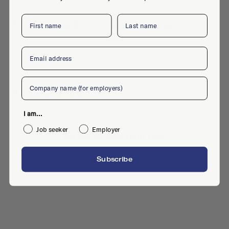
First name
Last name
Herenweg 55, 2105 MC, Heemstede
Email
Company
Active jobs
I am...
Job seeker
Employer
No active jobs right now
Is this your company profile?
Place a job
Subscribe